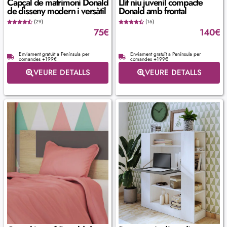
Capçal de matrimoni Donald
Llit niu juvenil compacte
de disseny modern i versàtil
Donald amb frontal
(29)
(16)
75
€
140
€
Enviament gratuït a Península per
Enviament gratuït a Península per
comandes +199€
comandes +199€
VEURE DETALLS
VEURE DETALLS