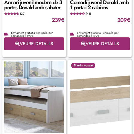
Armari juvenil modern de 3
Comodí juvenil Donald amb
portes Donald amb sabater
1 porta i 2 calaixos
(22)
(48)
239
€
209
€
Enviament gratuït a Península per
Enviament gratuït a Península per
comandes +199€
comandes +199€
VEURE DETALLS
VEURE DETALLS
El més buscat