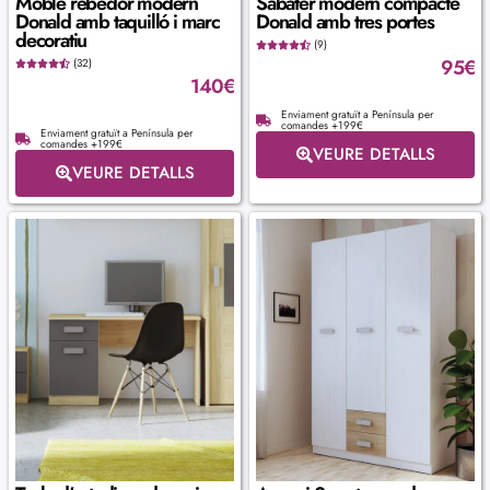
Moble rebedor modern
Sabater modern compacte
Donald amb taquilló i marc
Donald amb tres portes
decoratiu
(9)
95
€
(32)
140
€
Enviament gratuït a Península per
comandes +199€
Enviament gratuït a Península per
comandes +199€
VEURE DETALLS
VEURE DETALLS