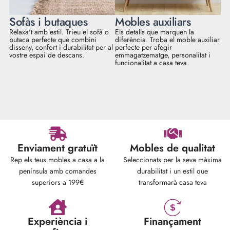
Sofàs i butaques
Mobles auxiliars
Relaxa't amb estil. Trieu el sofà o
Els detalls que marquen la
butaca perfecte que combini
diferència. Troba el moble auxiliar
disseny, confort i durabilitat per al
perfecte per afegir
vostre espai de descans.
emmagatzematge, personalitat i
funcionalitat a casa teva.
Enviament gratuït
Mobles de qualitat
Rep els teus mobles a casa a la
Seleccionats per la seva màxima
península amb comandes
durabilitat i un estil que
superiors a 199€
transformarà casa teva
Experiència i
Finançament