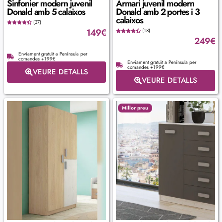
Sinfonier modern juvenil
Armari juvenil modern
Donald amb 5 calaixos
Donald amb 2 portes i 3
calaixos
(37)
149
€
(18)
249
€
Enviament gratuït a Península per
comandes +199€
Enviament gratuït a Península per
comandes +199€
VEURE DETALLS
VEURE DETALLS
Millor preu