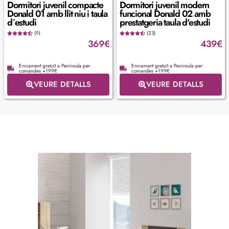
Dormitori juvenil compacte
Dormitori juvenil modern
Donald 01 amb llit niu i taula
funcional Donald 02 amb
d´estudi
prestatgeria taula d'estudi
(9)
(23)
369
€
439
€
Enviament gratuït a Península per
Enviament gratuït a Península per
comandes +199€
comandes +199€
VEURE DETALLS
VEURE DETALLS