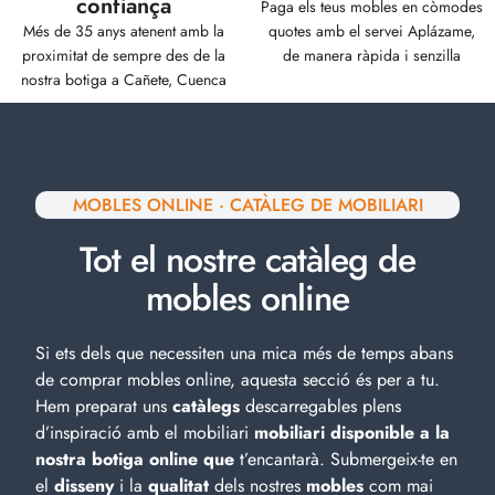
confiança
Paga els teus mobles en còmodes
Més de 35 anys atenent amb la
quotes amb el servei Aplázame,
proximitat de sempre des de la
de manera ràpida i senzilla
nostra botiga a Cañete, Cuenca
MOBLES ONLINE · CATÀLEG DE MOBILIARI
Tot el nostre catàleg de
mobles online
Si ets dels que necessiten una mica més de temps abans
de comprar mobles online, aquesta secció és per a tu.
Hem preparat uns
catàlegs
descarregables plens
d’inspiració amb el
mobiliari
mobiliari disponible a la
nostra botiga online que
t’encantarà. Submergeix-te en
el
disseny
i la
qualitat
dels nostres
mobles
com mai