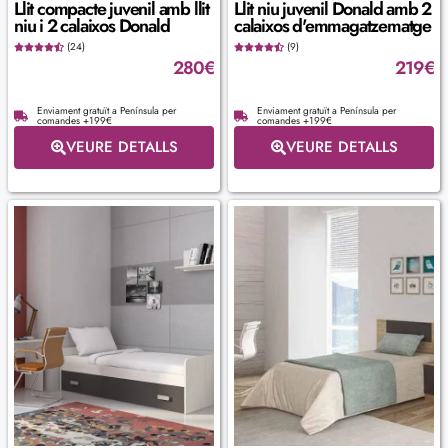
Llit compacte juvenil amb llit
Llit niu juvenil Donald amb 2
niu i 2 calaixos Donald
calaixos d'emmagatzematge
(24)
(9)
280
€
219
€
Enviament gratuït a Península per
Enviament gratuït a Península per
comandes +199€
comandes +199€
VEURE DETALLS
VEURE DETALLS