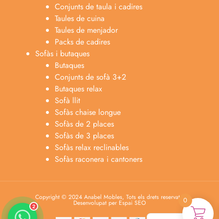
Conjunts de taula i cadires
Taules de cuina
Taules de menjador
Packs de cadires
Sofàs i butaques
Butaques
Conjunts de sofà 3+2
Butaques relax
Sofà llit
Sofàs chaise longue
Anabel
Sofàs de 2 places
Asesora venta
A
Sofàs de 3 places
Lun-dom 9:00am-10pm
Sofàs relax reclinables
Sofàs raconera i cantoners
Merche
Atención al cliente
M
Lun-Sáb 10:00am-20:00pm
Copyright © 2024 Anabel Mobles, Tots els drets reservats.
0
Desenvolupat per Espai SEO
2
Español