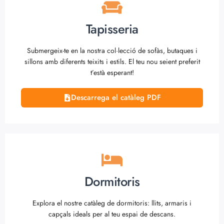
Tapisseria
Submergeix-te en la nostra col·lecció de sofàs, butaques i
sillons amb diferents teixits i estils. El teu nou seient preferit
t’està esperant!
Descarrega el catàleg PDF
Dormitoris
Explora el nostre catàleg de dormitoris: llits, armaris i
capçals ideals per al teu espai de descans.