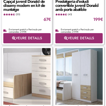
Capçal juvenil Donald de
Prestatgeria d'estudi
disseny modern en kit de
convertible juvenil Donald
muntatge
amb porta abatible
(20)
(43)
67
€
199
€
Enviament gratuït a Península per
Enviament gratuït a Península per
comandes +199€
comandes +199€
VEURE DETALLS
VEURE DETALLS