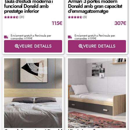
Taula d'estudi moderna i
Armari 3 portes modern
funcional Donald amb
Donald amb gran capacitat
prestatge inferior
d'emmagatzematge
(31)
(5)
115
€
307
€
Enviament gratuït a Península per
Enviament gratuït a Península per
comandes +199€
comandes +199€
VEURE DETALLS
VEURE DETALLS