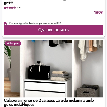
grafit
(48)
159
€
Enviament gratuït a Península per comandes +199€
VEURE DETALLS
Millor preu
Calaixera interior de 2 calaixos Lara de melamina amb
guies metàl·liques