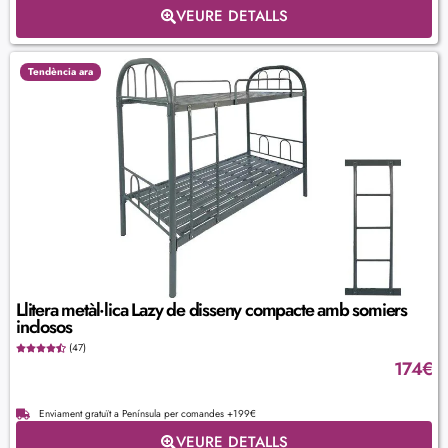
VEURE DETALLS
Tendència ara
Llitera metàl·lica Lazy de disseny compacte amb somiers
inclosos
(47)
174
€
Enviament gratuït a Península per comandes +199€
VEURE DETALLS