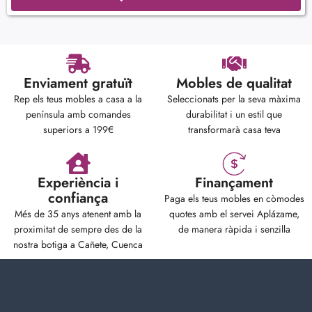
Enviament gratuït
Mobles de qualitat
Rep els teus mobles a casa a la
Seleccionats per la seva màxima
península amb comandes
durabilitat i un estil que
superiors a 199€
transformarà casa teva
Experiència i
Finançament
confiança
Paga els teus mobles en còmodes
Més de 35 anys atenent amb la
quotes amb el servei Aplázame,
proximitat de sempre des de la
de manera ràpida i senzilla
nostra botiga a Cañete, Cuenca