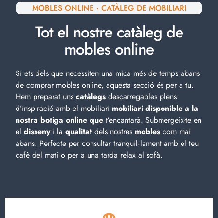
MOBLES ONLINE · CATÀLEG DE MOBILIARI
Tot el nostre catàleg de
mobles online
Si ets dels que necessiten una mica més de temps abans
de comprar mobles online, aquesta secció és per a tu.
Hem preparat uns
catàlegs
descarregables plens
d’inspiració amb el
mobiliari
mobiliari disponible a la
nostra botiga online que
t’encantarà. Submergeix-te en
el
disseny
i la
qualitat
dels nostres
mobles
com mai
abans. Perfecte per consultar tranquil·lament amb el teu
cafè del matí o per a una tarda relax al sofà.