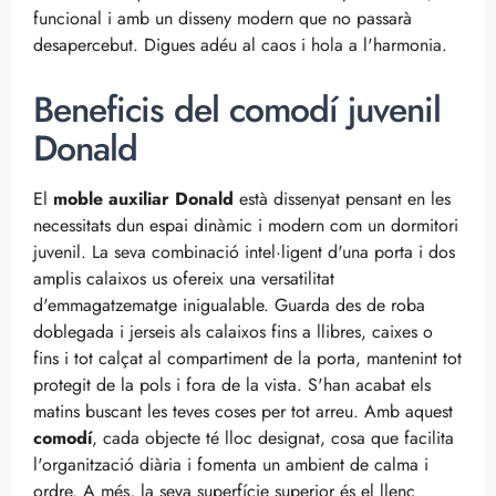
funcional i amb un disseny modern que no passarà
desapercebut. Digues adéu al caos i hola a l'harmonia.
Beneficis del comodí juvenil
Donald
El
moble auxiliar Donald
està dissenyat pensant en les
necessitats dun espai dinàmic i modern com un dormitori
juvenil. La seva combinació intel·ligent d'una porta i dos
amplis calaixos us ofereix una versatilitat
d'emmagatzematge inigualable. Guarda des de roba
doblegada i jerseis als calaixos fins a llibres, caixes o
fins i tot calçat al compartiment de la porta, mantenint tot
protegit de la pols i fora de la vista. S'han acabat els
matins buscant les teves coses per tot arreu. Amb aquest
comodí
, cada objecte té lloc designat, cosa que facilita
l'organització diària i fomenta un ambient de calma i
ordre. A més, la seva superfície superior és el llenç