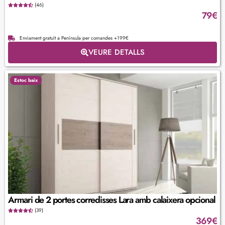
(46)
79
€
Enviament gratuït a Península per comandes +199€
VEURE DETALLS
Estoc baix
Armari de 2 portes corredisses Lara amb calaixera opcional
(39)
369
€