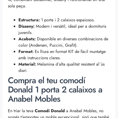
sola peça.
Estructura:
1 porta i 2 calaixos espaiosos.
Disseny:
Modern i versàtil, ideal per a dormitoris
juvenils.
Acabats:
Disponible en diverses combinacions de
color (Andersen, Puccini, Grafit).
Format:
Es lliura en format KIT de fàcil muntatge
amb instruccions clares.
Material:
Melamina d´alta qualitat resistent al´ús
diari.
Compra el teu comodí
Donald 1 porta 2 calaixos a
Anabel Mobles
En triar la teva
Comodí Donald
a Anabel Mobles, no
només t'emportes un moble excepcional, sinó que també