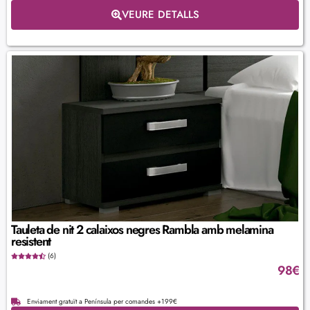
VEURE DETALLS
Tauleta de nit 2 calaixos negres Rambla amb melamina
resistent
(6)
98
€
Enviament gratuït a Península per comandes +199€