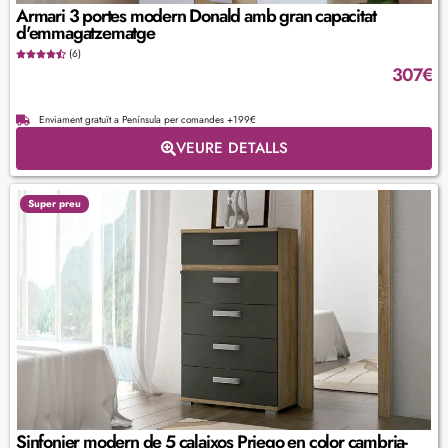
Armari 3 portes modern Donald amb gran capacitat
d'emmagatzematge
(6)
307
€
Enviament gratuït a Península per comandes +199€
VEURE DETALLS
Super preu
Sinfonier modern de 5 calaixos Priego en color cambria-