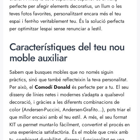
perfecte per afegir elements decoratius, un llum o les
teves fotos favorites, personalitzant encara més el teu
espai i fent-ho veritablement teu. És la solució perfecta
per optimitzar lespai sense renunciar a lestil.
Característiques del teu nou
moble auxiliar
Sabem que busques mobles que no només siguin
pràctics, sinó que també reflecteixin la teva personalitat.
Per això, el
Comodí Donald
és perfecte per a tu. El seu
disseny de línies netes i modernes s'adapta a qualsevol
decoració, i gràcies a les diferents combinacions de
color (Andersen-Puccini, Andersen-Grafito…), pots triar el
que millor encaixi amb el teu estil. A més, el seu format
KIT us permet muntar-lo fàcilment, convertint el procés en
una experiència satisfactòria. És el moble que creix amb
tu, combinant durabilitat, disseny i funcionalitat en una