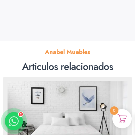
Anabel Muebles
Anabel
Articulos relacionados
Asesora venta
A
Lun-dom 9:00am-10pm
Merche
Atención al cliente
M
Lun-Sáb 10:00am-20:00pm
0
2