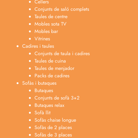
Cellers
Conjunts de saló complets
Taules de centre
Mobles sota TV
Mobles bar
Vitrines
Cadires i taules
Conjunts de taula i cadires
Taules de cuina
Taules de menjador
Packs de cadires
Sofàs i butaques
Butaques
Conjunts de sofà 3+2
Butaques relax
Sofà llit
Sofàs chaise longue
Anabel
Sofàs de 2 places
Asesora venta
A
Sofàs de 3 places
Lun-dom 9:00am-10pm