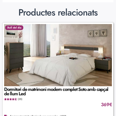
Productes relacionats
Xoll del dia
Dormitori de matrimoni modern complet Soto amb capçal
de llum Led
(35)
369
€