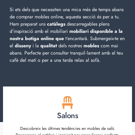
Si ets dels que necessiten una mica més de temps abans
de comprar mobles online, aquesta secció és per a tu.
Hem preparat uns
catàlegs
descarregables plens
d’inspiració amb el
mobiliari
mobiliari disponible a la
nostra botiga online que
t’encantarà. Submergeix-te en
el
disseny
i la
qualitat
dels nostres
mobles
com mai
abans. Perfecte per consultar tranquil·lament amb el teu
cafè del matí o per a una tarda relax al sofà.
Salons
Descobreix les últimes tendències en mobles de saló.
Descarrega el catàleg i inspira’t per crear l’espai perfecte.