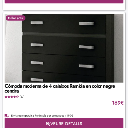
Millor preu
Còmoda moderna de 4 calaixos Rambla en color negre
cendra
(37)
169
€
Enviament gratuït a Península per comandes +199€
VEURE DETALLS