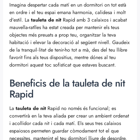
Imagina despertar cada matí en un dormitori on tot està
en ordre i el teu espai emana harmonia, calidesa i molt
d'estil. La
tauleta de nit
Rapid amb 3 calaixos i acabat
mauvella-ratlles ha estat creada per mantenir els teus
objectes més preuats a prop teu, organitzar la teva
habitació i elevar la decoració al següent nivell. Gaudeix
de la tranquil·litat de tenir-ho tot a mà, des del teu llibre
favorit fins als teus dispositius, mentre dónes al teu
dormitori aquest toc sofisticat que estaves buscant.
Beneficis de la tauleta de nit
Rapid
La
tauleta de nit
Rapid no només és funcional; es
convertirà en la teva aliada per crear un ambient ordenat
i acollidor cada nit i cada matí. Els seus tres calaixos
espaiosos permeten guardar còmodament tot el que
necessites, mantenint el teu dormitori lliure de desordre.