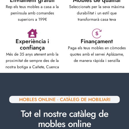
Enviament gratuït
Mobles de qualitat
Rep els teus mobles a casa a la
Seleccionats per la seva màxima
península amb comandes
durabilitat i un estil que
superiors a 199€
transformarà casa teva
Experiència i
Finançament
confiança
Paga els teus mobles en còmodes
Més de 35 anys atenent amb la
quotes amb el servei Aplázame,
proximitat de sempre des de la
de manera ràpida i senzilla
nostra botiga a Cañete, Cuenca
MOBLES ONLINE · CATÀLEG DE MOBILIARI
Tot el nostre catàleg de
mobles online