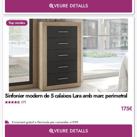
VEURE DETALLS
Top vendes
Sinfonier modern de 5 calaixos Lara amb marc perimetral
(37)
175
€
Enviament gratuït a Península per comandes +199€
VEURE DETALLS