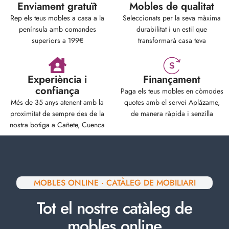
Enviament gratuït
Mobles de qualitat
Rep els teus mobles a casa a la
Seleccionats per la seva màxima
península amb comandes
durabilitat i un estil que
superiors a 199€
transformarà casa teva
Experiència i
Finançament
confiança
Paga els teus mobles en còmodes
Més de 35 anys atenent amb la
quotes amb el servei Aplázame,
proximitat de sempre des de la
de manera ràpida i senzilla
nostra botiga a Cañete, Cuenca
MOBLES ONLINE · CATÀLEG DE MOBILIARI
Tot el nostre catàleg de
mobles online