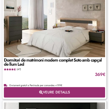
Dormitori de matrimoni modern complet Soto amb capçal
de llum Led
(47)
369
€
Enviament gratuït a Península per comandes +199€
VEURE DETALLS