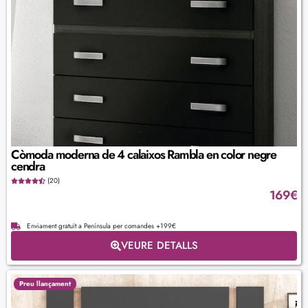
Còmoda moderna de 4 calaixos Rambla en color negre
cendra
(20)
169
€
Enviament gratuït a Península per comandes +199€
VEURE DETALLS
Preu llançament