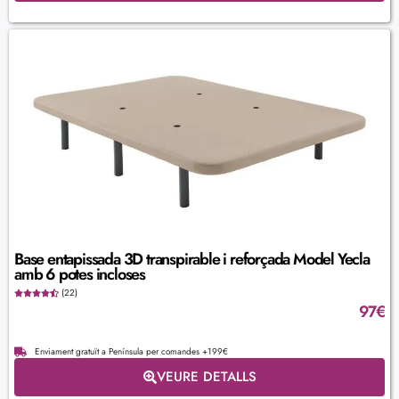
Base entapissada 3D transpirable i reforçada Model Yecla
amb 6 potes incloses
(22)
97
€
Enviament gratuït a Península per comandes +199€
VEURE DETALLS