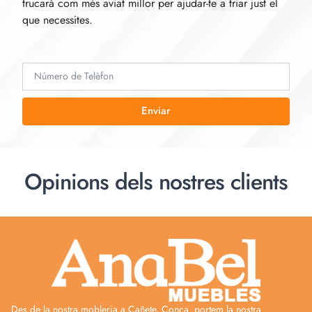
trucarà com més aviat millor per ajudar-te a triar just el
que necessites.
Enviar
Opinions dels nostres clients
Des de la nostra mobleria a Cañete, Conca, portem la nostra