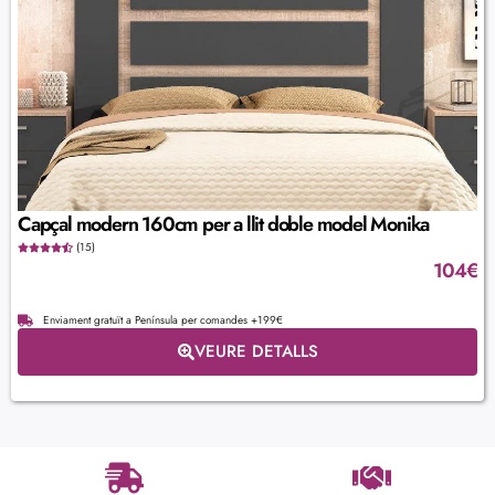
Capçal modern 160cm per a llit doble model Monika
(15)
104
€
Enviament gratuït a Península per comandes +199€
VEURE DETALLS