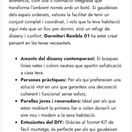
diferència, com una il·luminació integrada que
transforma l'ambient només amb un botó. Si gaudeixes
dels espais ordenats, valores la facilitat de tenir un
conjunt complet i coordinat, i vols que la teva habitació
sigui més que un lloc per dormir, sinó un refugi de
disseny i confort,
Dormitori Rambla 01
ha estat creat
pensant en les teves necessitats.
Amants del disseny contemporani:
Si busques
línies netes i colors neutres que aportin sofisticació
a casa teva.
Persones pràctiques:
Per als qui prefereixen una
solució «tot en un» que garanteix una decoració
coherent i funcional sense esforç.
Parelles joves i renovadors:
Ideal per als que
estan moblant la primera llar o volen donar-li un
aire nou i modern a la seva habitació.
Entusiastes del DIY:
Gràcies al format KIT de
fàcil muntatge, és perfecte per als qui gaudeixen