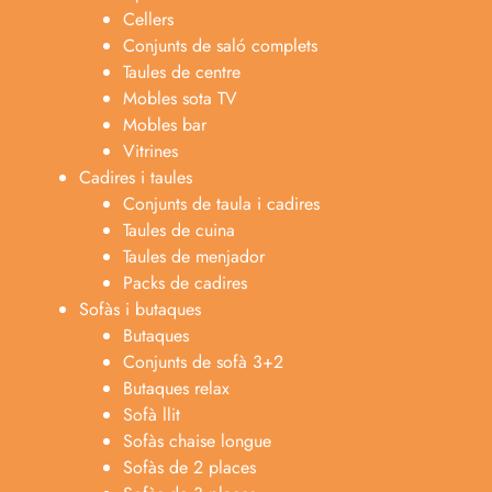
Cellers
Conjunts de saló complets
Taules de centre
Mobles sota TV
Mobles bar
Vitrines
Cadires i taules
Conjunts de taula i cadires
Taules de cuina
Taules de menjador
Packs de cadires
Sofàs i butaques
Butaques
Conjunts de sofà 3+2
Butaques relax
Sofà llit
Sofàs chaise longue
Anabel
Sofàs de 2 places
Asesora venta
A