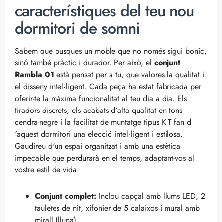
característiques del teu nou
dormitori de somni
Sabem que busques un moble que no només sigui bonic,
sinó també pràctic i durador. Per això, el
conjunt
Rambla 01
està pensat per a tu, que valores la qualitat i
el disseny intel·ligent. Cada peça ha estat fabricada per
oferir-te la màxima funcionalitat al teu dia a dia. Els
tiradors discrets, els acabats d´alta qualitat en tons
cendra-negre i la facilitat de muntatge tipus KIT fan d
´aquest dormitori una elecció intel·ligent i estilosa.
Gaudireu d'un espai organitzat i amb una estètica
impecable que perdurarà en el temps, adaptant-vos al
vostre estil de vida.
Conjunt complet:
Inclou capçal amb llums LED, 2
tauletes de nit, xifonier de 5 calaixos i mural amb
mirall (lluna).