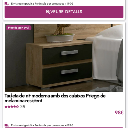
Enviament gratuït a Península per comandes +199€
VEURE DETALLS
Només per avui
Tauleta de nit moderna amb dos calaixos Priego de
melamina resistent
(45)
98
€
Enviament gratuït a Península per comandes +199€