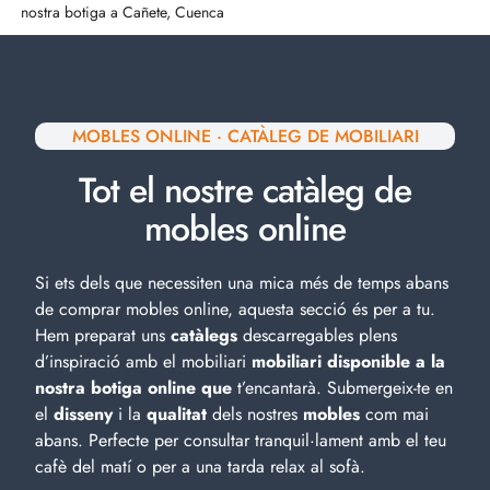
nostra botiga a Cañete, Cuenca
MOBLES ONLINE · CATÀLEG DE MOBILIARI
Tot el nostre catàleg de
mobles online
Si ets dels que necessiten una mica més de temps abans
de comprar mobles online, aquesta secció és per a tu.
Hem preparat uns
catàlegs
descarregables plens
d’inspiració amb el
mobiliari
mobiliari disponible a la
nostra botiga online que
t’encantarà. Submergeix-te en
el
disseny
i la
qualitat
dels nostres
mobles
com mai
abans. Perfecte per consultar tranquil·lament amb el teu
cafè del matí o per a una tarda relax al sofà.