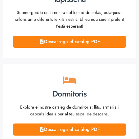
Submergeix-te en la nostra col·lecció de sofàs, butaques i
sillons amb diferents teixits i estils. El teu nou seient preferit
t’està esperant!
Descarrega el catàleg PDF
Dormitoris
Explora el nostre catàleg de dormitoris: llits, armaris i
capçals ideals per al teu espai de descans.
Descarrega el catàleg PDF