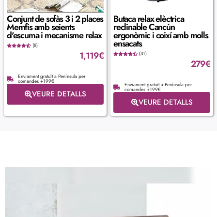
Conjunt de sofàs 3 i 2 places
Butaca relax elèctrica
Memfis amb seients
reclinable Cancún
d'escuma i mecanisme relax
ergonòmic i coixí amb molls
ensacats
(8)
1,119
€
(31)
279
€
Enviament gratuït a Península per
comandes +199€
Enviament gratuït a Península per
comandes +199€
VEURE DETALLS
VEURE DETALLS