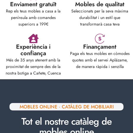
Enviament gratuït
Mobles de qualitat
Rep els teus mobles a casa a la
Seleccionats per la seva màxima
península amb comandes
durabilitat i un estil que
superiors a 199€
transformarà casa teva
Experiència i
Finançament
confiança
Paga els teus mobles en còmodes
Més de 35 anys atenent amb la
quotes amb el servei Aplázame,
proximitat de sempre des de la
de manera ràpida i senzilla
nostra botiga a Cañete, Cuenca
MOBLES ONLINE · CATÀLEG DE MOBILIARI
Tot el nostre catàleg de
mobles online