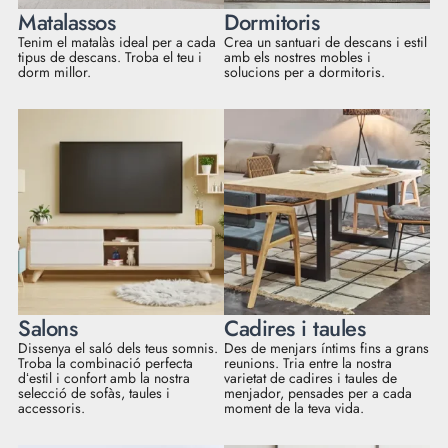
Matalassos
Dormitoris
Tenim el matalàs ideal per a cada
Crea un santuari de descans i estil
tipus de descans. Troba el teu i
amb els nostres mobles i
dorm millor.
solucions per a dormitoris.
Salons
Cadires i taules
Dissenya el saló dels teus somnis.
Des de menjars íntims fins a grans
Troba la combinació perfecta
reunions. Tria entre la nostra
dʻestil i confort amb la nostra
varietat de cadires i taules de
selecció de sofàs, taules i
menjador, pensades per a cada
accessoris.
moment de la teva vida.