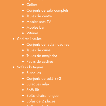
Cellers
Conjunts de saló complets
Taules de centre
Mobles sota TV
Mobles bar
Vitrines
Cadires i taules
Conjunts de taula i cadires
Taules de cuina
Taules de menjador
Packs de cadires
Sofàs i butaques
Butaques
Conjunts de sofà 3+2
Butaques relax
Sofà llit
Sofàs chaise longue
Anabel
Sofàs de 2 places
Asesora venta
A