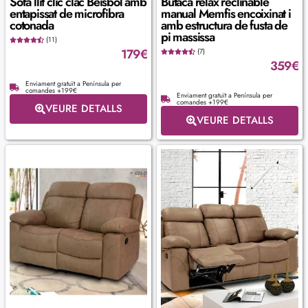
Sofà llit clic clac Beisbol amb
Butaca relax reclinable
entapissat de microfibra
manual Memfis encoixinat i
cotonada
amb estructura de fusta de
pi massissa
(11)
179
€
(7)
359
€
Enviament gratuït a Península per
comandes +199€
Enviament gratuït a Península per
comandes +199€
VEURE DETALLS
VEURE DETALLS