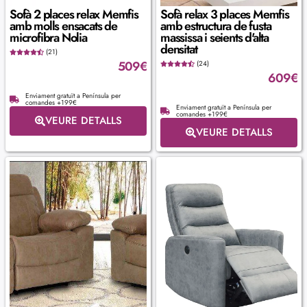
Sofà 2 places relax Memfis
Sofà relax 3 places Memfis
amb molls ensacats de
amb estructura de fusta
microfibra Nolia
massissa i seients d'alta
densitat
(21)
509
€
(24)
609
€
Enviament gratuït a Península per
comandes +199€
Enviament gratuït a Península per
comandes +199€
VEURE DETALLS
VEURE DETALLS