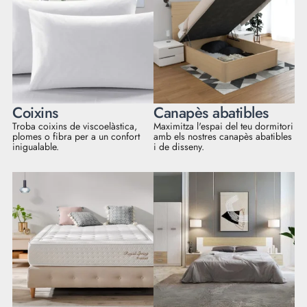
Coixins
Canapès abatibles
Troba coixins de viscoelàstica,
Maximitza l'espai del teu dormitori
plomes o fibra per a un confort
amb els nostres canapès abatibles
inigualable.
i de disseny.