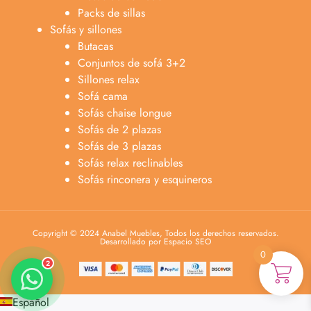
Packs de sillas
Sofás y sillones
Butacas
Conjuntos de sofá 3+2
Sillones relax
Sofá cama
Sofás chaise longue
Sofás de 2 plazas
Anabel
Sofás de 3 plazas
Asesora venta
A
Sofás relax reclinables
Lun-dom 9:00am-10pm
Sofás rinconera y esquineros
Merche
Atención al cliente
M
Lun-Sáb 10:00am-20:00pm
Copyright © 2024 Anabel Muebles, Todos los derechos reservados.
Desarrollado por Espacio SEO
0
2
Español