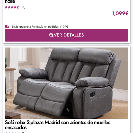
nolia
(18)
1,099
€
Envío gratuito a Península en pedidos +199€
VER DETALLES
Sofá relax 2 plazas Madrid con asientos de muelles
ensacados