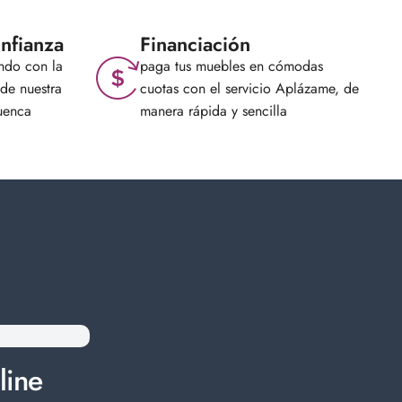
nfianza
Financiación
ndo con la
paga tus muebles en cómodas
de nuestra
cuotas con el servicio Aplázame, de
uenca
manera rápida y sencilla
line