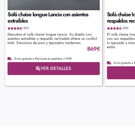
Sofá chaise longue Lancia con asientos
Sofá chaise 
extraíbles
respaldos rec
(41)
(26)
Descubre el sofá chaise longue Lancia. Su diseño con
El sofá chaise lo
asientos extraíbles y respaldo reclinable ofrece un confort
con sus respaldos 
total. Estructura de pino y tapizados modernos.
tu tapizado y tra
estilo.
869
€
Envío gratuito a Península en pedidos +199€
Envío gratuito a
VER DETALLES