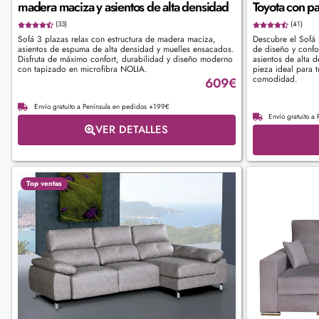
madera maciza y asientos de alta densidad
Toyota con p
(33)
(41)
Sofá 3 plazas relax con estructura de madera maciza,
Descubre el Sofá 
asientos de espuma de alta densidad y muelles ensacados.
de diseño y confo
Disfruta de máximo confort, durabilidad y diseño moderno
asientos de alta d
con tapizado en microfibra NOLIA.
pieza ideal para t
comodidad.
609
€
Envío gratuito a Península en pedidos +199€
Envío gratuito a
VER DETALLES
Top ventas