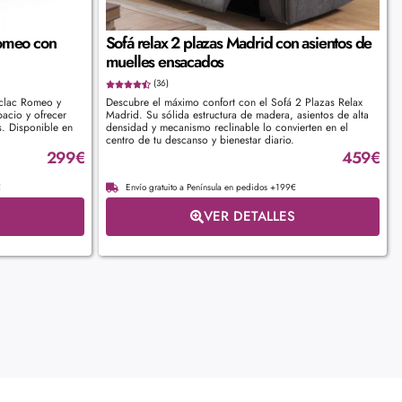
Romeo con
Sofá relax 2 plazas Madrid con asientos de
muelles ensacados
(36)
-clac Romeo y
Descubre el máximo confort con el Sofá 2 Plazas Relax
pacio y ofrecer
Madrid. Su sólida estructura de madera, asientos de alta
s. Disponible en
densidad y mecanismo reclinable lo convierten en el
centro de tu descanso y bienestar diario.
299
€
459
€
€
Envío gratuito a Península en pedidos +199€
VER DETALLES