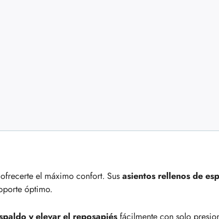
ofrecerte el máximo confort. Sus
asientos rellenos de es
oporte óptimo.
espaldo y elevar el reposapiés
fácilmente con solo presio