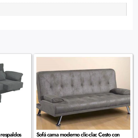
 respaldos
Sofá cama moderno clic-clac Cesto con