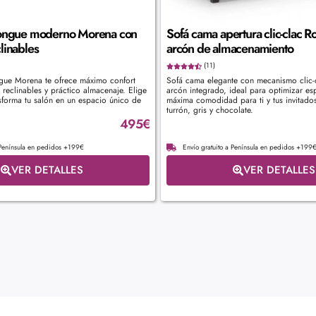
longue moderno Morena con
Sofá cama apertura clic-clac 
linables
arcón de almacenamiento
(11)
ngue Morena te ofrece máximo confort
Sofá cama elegante con mecanismo clic
reclinables y práctico almacenaje. Elige
arcón integrado, ideal para optimizar es
nsforma tu salón en un espacio único de
máxima comodidad para ti y tus invitado
turrón, gris y chocolate.
495
€
 Península en pedidos +199€
Envío gratuito a Península en pedidos +199
VER DETALLES
VER DETALLES