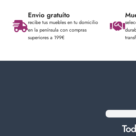
Envio gratuíto
Mue
recibe tus muebles en tu domicilio
sele
en la península con compras
durab
superiores a 199€
trans
Tod