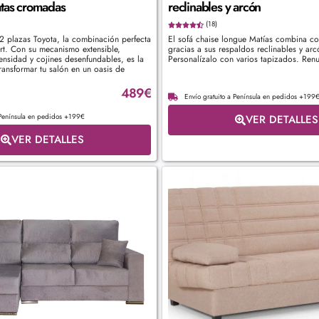
atas cromadas
reclinables y arcón
(18)
2 plazas Toyota, la combinación perfecta
El sofá chaise longue Matías combina co
rt. Con su mecanismo extensible,
gracias a sus respaldos reclinables y arc
ensidad y cojines desenfundables, es la
Personalízalo con varios tapizados. Renu
ransformar tu salón en un oasis de
489
€
Envío gratuito a Península en pedidos +199
 Península en pedidos +199€
VER DETALLES
VER DETALLES