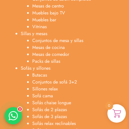
Mesas de centro
Muebles bajo TV
Muebles bar
Vitrinas
Sillas y mesas
Conjuntos de mesa y sillas
Mesas de cocina
Mesas de comedor
Anabel
Packs de sillas
Asesora venta
A
Sofás y sillones
Lun-dom 9:00am-10pm
Butacas
Conjuntos de sofá 3+2
Merche
Sillones relax
Atención al cliente
M
Lun-Sáb 10:00am-20:00pm
Sofá cama
Sofás chaise longue
0
Sofás de 2 plazas
2
Sofás de 3 plazas
Sofás relax reclinables