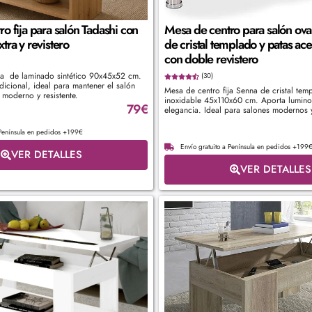
o fija para salón Tadashi con
Mesa de centro para salón ov
tra y revistero
de cristal templado y patas ac
con doble revistero
ja de laminado sintético 90x45x52 cm.
(30)
icional, ideal para mantener el salón
Mesa de centro fija Senna de cristal tem
moderno y resistente.
inoxidable 45x110x60 cm. Aporta lumino
79
€
elegancia. Ideal para salones modernos 
 Península en pedidos +199€
Envío gratuito a Península en pedidos +199
VER DETALLES
VER DETALLES