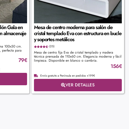
lón Gala en
Mesa de centro moderna para salón de
on almacenaje
cristal templado Eva con estructura en bucle
y soportes metálicos
ina 100x50 cm.
(25)
, perfecta para
Mesa de centro fija Eva de cristal templado y madera
técnica prensada de 110x60 cm. Elegancia moderna y fácil
79
€
limpieza. Disponible en blanco o cambria.
156
€
€
Envío gratuito a Península en pedidos +199€
VER DETALLES