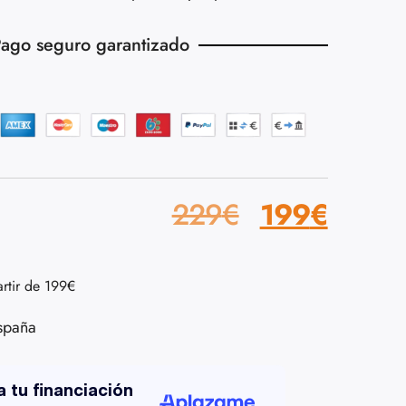
ago seguro garantizado
229
€
199
€
artir de 199€
spaña