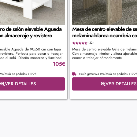
ro de salón elevable Agueda
Mesa de centro elevable de sa
n almacenaje y revistero
melamina blanca o cambria c
(32)
levable Agueda de 90x50 cm con tapa
Mesa de centro elevable Gala de melam
 revistero. Perfecta para cenar o trabajar
Con almacenaje interior y altura ajustable
e el sofá. Diseño moderno y funcional.
comer o trabajar cómodamente.
105
€
 Península en pedidos +199€
Envío gratuito a Península en pedidos +199
VER DETALLES
VER DETALLES