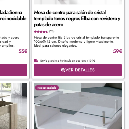
alada Senna
Mesa de centro para salón de cristal
ero inoxidable
templado tonos negros Elba con revistero y
patas de acero
(26)
plado y acero
Mesa de centro fija Elba de cristal templado transparente
sidad y
100x60x42 cm. Diseño moderno y ligero visualmente.
y amplios.
Ideal para salones elegantes.
55
€
59
€
€
Envío gratuito a Península en pedidos +199€
VER DETALLES
Recomendado