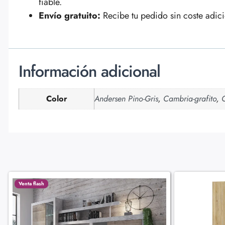
fiable.
Envío gratuito:
Recibe tu pedido sin coste adic
Información adicional
Color
Andersen Pino-Gris
,
Cambria-grafito
,
Venta flash