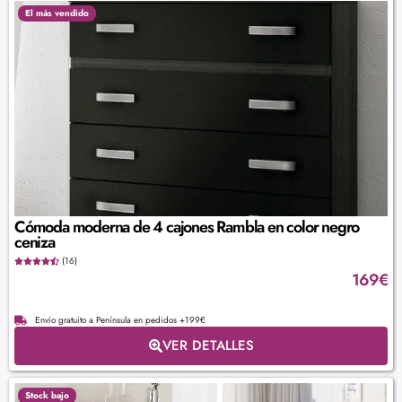
El más vendido
Cómoda moderna de 4 cajones Rambla en color negro
ceniza
(16)
169
€
Envío gratuito a Península en pedidos +199€
VER DETALLES
Stock bajo