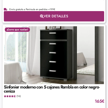
Envío gratuito a Península en pedidos +199€
VER DETALLES
¡Corre que vuelan!
Sinfonier moderno con 5 cajones Rambla en color negro-
ceniza
(16)
165
€