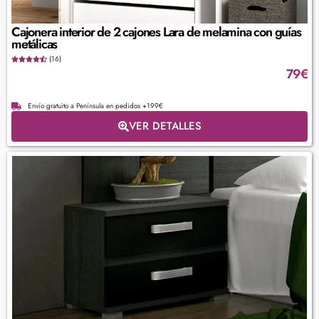
Cajonera interior de 2 cajones Lara de melamina con guías
metálicas
(16)
79
€
Envío gratuito a Península en pedidos +199€
VER DETALLES