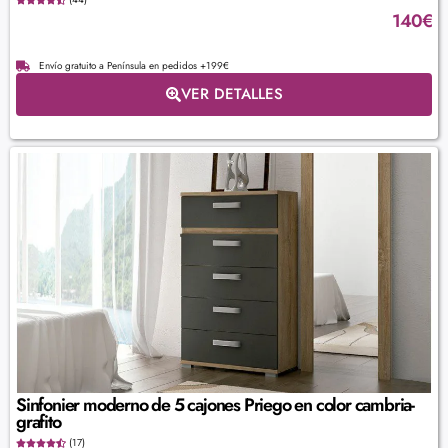
140
€
Envío gratuito a Península en pedidos +199€
VER DETALLES
Sinfonier moderno de 5 cajones Priego en color cambria-
grafito
(17)