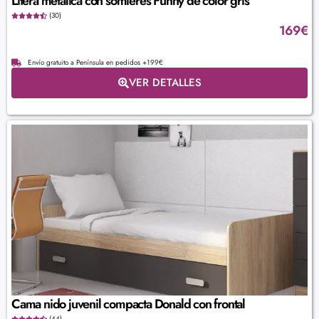
Litera metálica con somieres Funny de color gris
(30)
169
€
Envío gratuito a Península en pedidos +199€
VER DETALLES
Cama nido juvenil compacta Donald con frontal
(44)