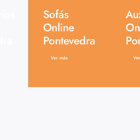
rios
Sofás
Aux
Online
On
dra
Pontevedra
Po
Ver más
Ve