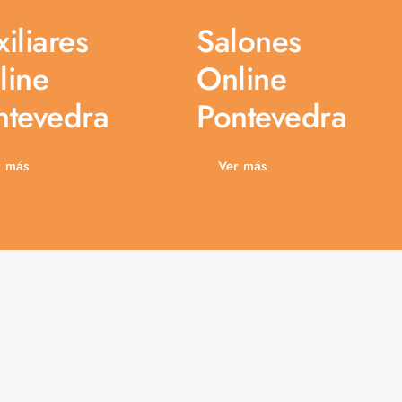
iliares
Salones
line
Online
ntevedra
Pontevedra
r más
Ver más