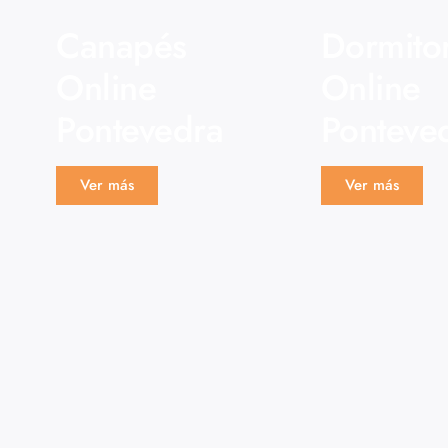
Canapés
Dormito
Online
Online
Pontevedra
Ponteve
Ver más
Ver más