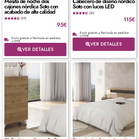
Mesita de noche dos
Cabecero de diseño nórdico
cajones nórdica Soto con
Soto con luces LED
acabado de alta calidad
(36)
115
€
(29)
95
€
Envío gratuito a Península en pedidos
+199€
Envío gratuito a Península en pedidos
+199€
VER DETALLES
VER DETALLES