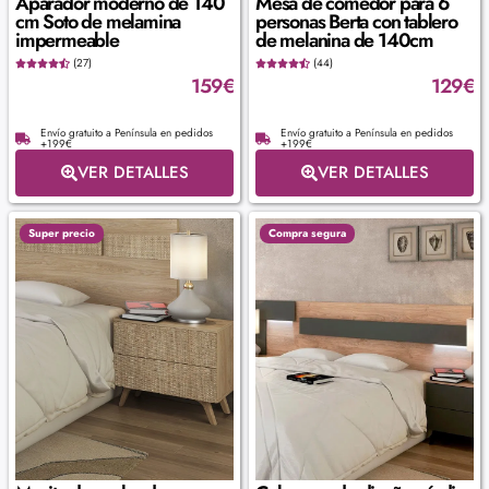
Aparador moderno de 140
Mesa de comedor para 6
cm Soto de melamina
personas Berta con tablero
impermeable
de melanina de 140cm
(27)
(44)
159
€
129
€
Envío gratuito a Península en pedidos
Envío gratuito a Península en pedidos
+199€
+199€
VER DETALLES
VER DETALLES
Super precio
Compra segura