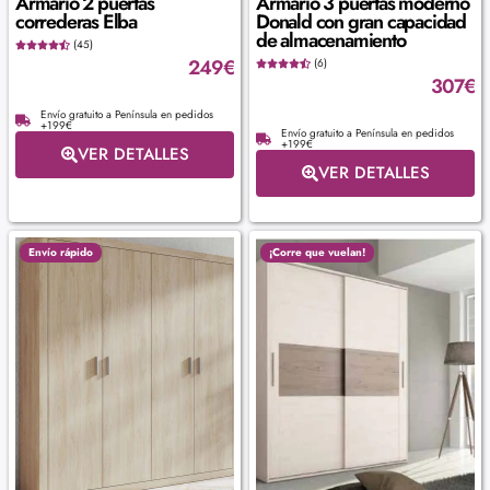
Armario 2 puertas
Armario 3 puertas moderno
correderas Elba
Donald con gran capacidad
de almacenamiento
(45)
249
€
(6)
307
€
Envío gratuito a Península en pedidos
+199€
Envío gratuito a Península en pedidos
+199€
VER DETALLES
VER DETALLES
Envío rápido
¡Corre que vuelan!