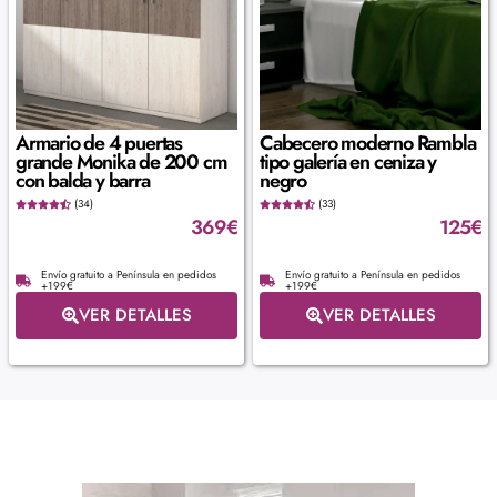
Armario de 4 puertas
Cabecero moderno Rambla
grande Monika de 200 cm
tipo galería en ceniza y
con balda y barra
negro
(34)
(33)
369
€
125
€
Envío gratuito a Península en pedidos
Envío gratuito a Península en pedidos
+199€
+199€
VER DETALLES
VER DETALLES