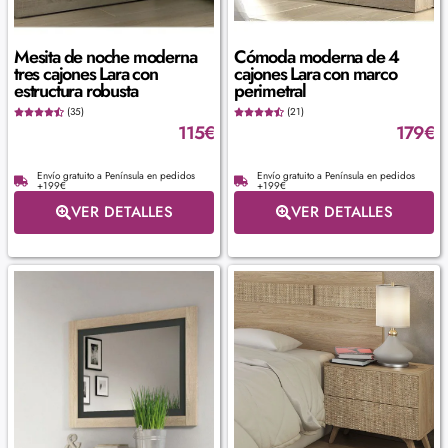
Mesita de noche moderna
Cómoda moderna de 4
tres cajones Lara con
cajones Lara con marco
estructura robusta
perimetral
(35)
(21)
115
€
179
€
Envío gratuito a Península en pedidos
Envío gratuito a Península en pedidos
+199€
+199€
VER DETALLES
VER DETALLES