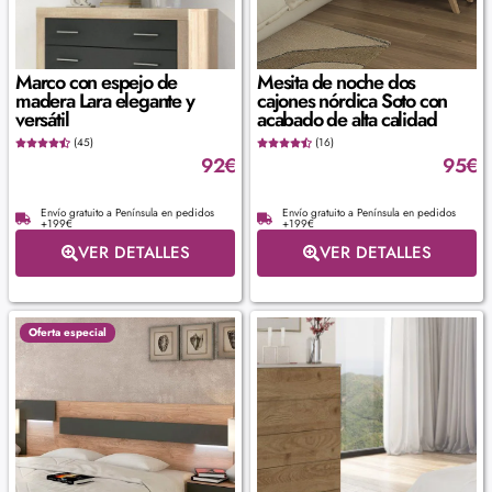
Marco con espejo de
Mesita de noche dos
madera Lara elegante y
cajones nórdica Soto con
versátil
acabado de alta calidad
(45)
(16)
92
€
95
€
Envío gratuito a Península en pedidos
Envío gratuito a Península en pedidos
+199€
+199€
VER DETALLES
VER DETALLES
Oferta especial