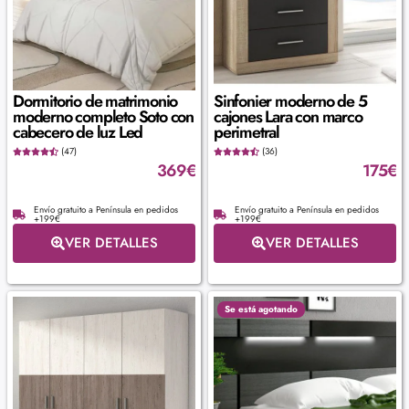
Dormitorio de matrimonio
Sinfonier moderno de 5
moderno completo Soto con
cajones Lara con marco
cabecero de luz Led
perimetral
(47)
(36)
369
€
175
€
Envío gratuito a Península en pedidos
Envío gratuito a Península en pedidos
+199€
+199€
VER DETALLES
VER DETALLES
Se está agotando