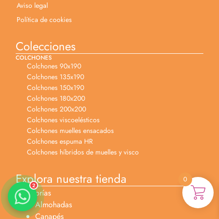
Aviso legal
Política de cookies
Colecciones
COLCHONES
Colchones 90x190
Colchones 135x190
Colchones 150x190
Anabel
Colchones 180x200
Asesora venta
Colchones 200x200
A
Lun-dom 9:00am-10pm
Colchones viscoelésticos
Colchones muelles ensacados
Merche
Colchones espuma HR
Atención al cliente
Colchones híbridos de muelles y visco
M
Lun-Sáb 10:00am-20:00pm
Explora nuestra tienda
0
2
Categorías
Almohadas
Canapés