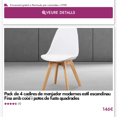
Enviament gratuït a Península per comandes +199€
VEURE DETALLS
Pack de 4 cadires de menjador modernes estil escandinau
Fina amb coixí i potes de fusta quadrades
(5)
146
€