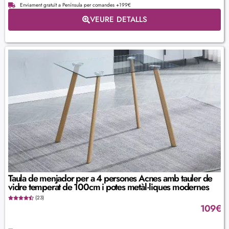
Enviament gratuït a Península per comandes +199€
VEURE DETALLS
Taula de menjador per a 4 persones Acnes amb tauler de
vidre temperat de 100cm i potes metàl·liques modernes
(23)
109
€