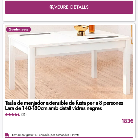
VEURE DETALLS
Queden pocs
Taula de menjador extensible de fusta per a 8 persones
Lara de 140-180cm amb detall vidres negres
(39)
183
€
Enviament gratuït a Península per comandes +199€