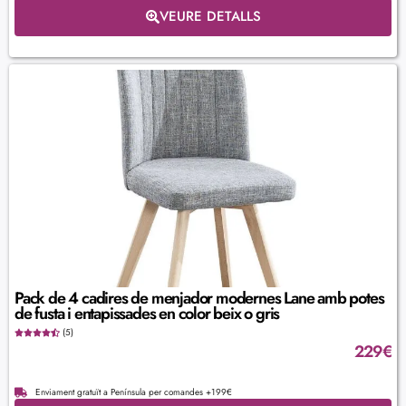
VEURE DETALLS
Pack de 4 cadires de menjador modernes Lane amb potes
de fusta i entapissades en color beix o gris
(5)
229
€
Enviament gratuït a Península per comandes +199€