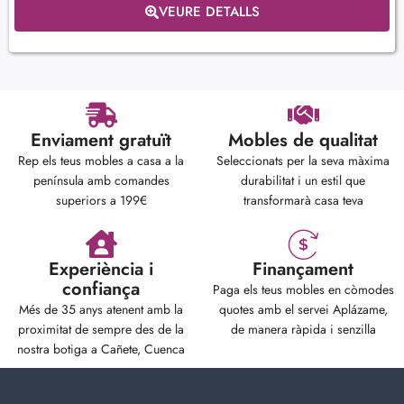
VEURE DETALLS
Enviament gratuït
Mobles de qualitat
Rep els teus mobles a casa a la
Seleccionats per la seva màxima
península amb comandes
durabilitat i un estil que
superiors a 199€
transformarà casa teva
Experiència i
Finançament
confiança
Paga els teus mobles en còmodes
Més de 35 anys atenent amb la
quotes amb el servei Aplázame,
proximitat de sempre des de la
de manera ràpida i senzilla
nostra botiga a Cañete, Cuenca