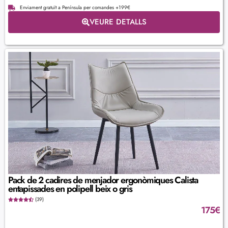
Enviament gratuït a Península per comandes +199€
VEURE DETALLS
Pack de 2 cadires de menjador ergonòmiques Calista
entapissades en polipell beix o gris
(39)
175
€