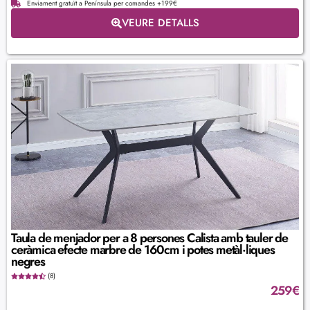
Enviament gratuït a Península per comandes +199€
VEURE DETALLS
Taula de menjador per a 8 persones Calista amb tauler de
ceràmica efecte marbre de 160cm i potes metàl·liques
negres
(8)
259
€