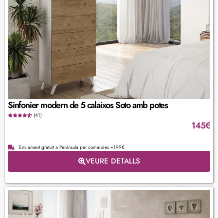
Sinfonier modern de 5 calaixos Soto amb potes
(41)
145
€
Enviament gratuït a Península per comandes +199€
VEURE DETALLS