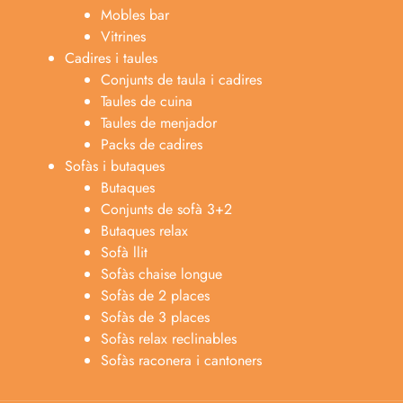
Mobles bar
Vitrines
Cadires i taules
Conjunts de taula i cadires
Taules de cuina
Taules de menjador
Packs de cadires
Sofàs i butaques
Butaques
Conjunts de sofà 3+2
Butaques relax
Sofà llit
Sofàs chaise longue
Anabel
Sofàs de 2 places
Asesora venta
A
Sofàs de 3 places
Lun-dom 9:00am-10pm
Sofàs relax reclinables
Sofàs raconera i cantoners
Merche
Atención al cliente
M
Lun-Sáb 10:00am-20:00pm