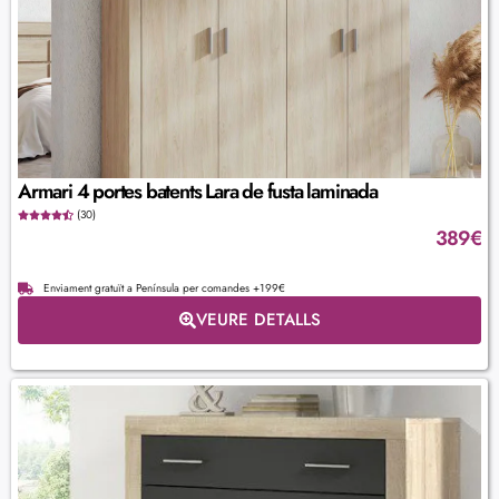
Armari 4 portes batents Lara de fusta laminada
(30)
389
€
Enviament gratuït a Península per comandes +199€
VEURE DETALLS