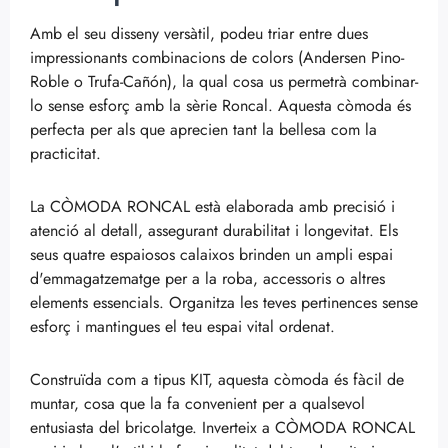
Amb el seu disseny versàtil, podeu triar entre dues
impressionants combinacions de colors (Andersen Pino-
Roble o Trufa-Cañón), la qual cosa us permetrà combinar-
lo sense esforç amb la sèrie Roncal. Aquesta còmoda és
perfecta per als que aprecien tant la bellesa com la
practicitat.
La CÒMODA RONCAL està elaborada amb precisió i
atenció al detall, assegurant durabilitat i longevitat. Els
seus quatre espaiosos calaixos brinden un ampli espai
d'emmagatzematge per a la roba, accessoris o altres
elements essencials. Organitza les teves pertinences sense
esforç i mantingues el teu espai vital ordenat.
Construïda com a tipus KIT, aquesta còmoda és fàcil de
muntar, cosa que la fa convenient per a qualsevol
entusiasta del bricolatge. Inverteix a CÒMODA RONCAL