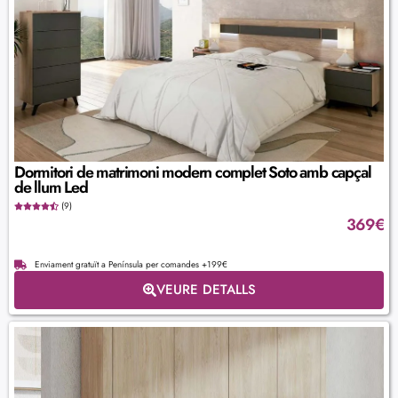
Dormitori de matrimoni modern complet Soto amb capçal
de llum Led
(9)
369
€
Enviament gratuït a Península per comandes +199€
VEURE DETALLS