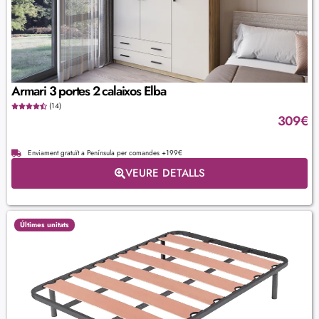
Armari 3 portes 2 calaixos Elba
(14)
309
€
Enviament gratuït a Península per comandes +199€
VEURE DETALLS
Últimes unitats