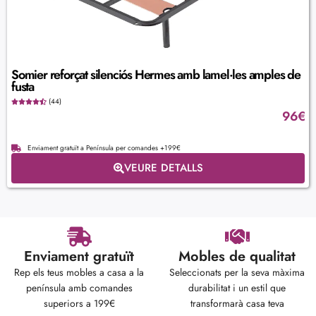
Somier reforçat silenciós Hermes amb lamel·les amples de
fusta
(44)
96
€
Enviament gratuït a Península per comandes +199€
VEURE DETALLS
Enviament gratuït
Mobles de qualitat
Rep els teus mobles a casa a la
Seleccionats per la seva màxima
península amb comandes
durabilitat i un estil que
superiors a 199€
transformarà casa teva