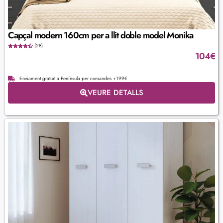
Capçal modern 160cm per a llit doble model Monika
(28)
104
€
Enviament gratuït a Península per comandes +199€
VEURE DETALLS