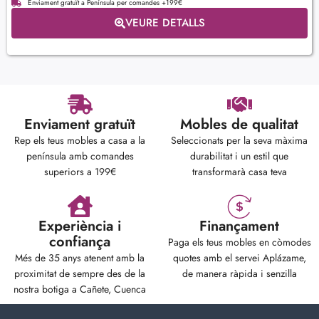
Enviament gratuït a Península per comandes +199€
VEURE DETALLS
Enviament gratuït
Mobles de qualitat
Rep els teus mobles a casa a la
Seleccionats per la seva màxima
península amb comandes
durabilitat i un estil que
superiors a 199€
transformarà casa teva
Experiència i
Finançament
confiança
Paga els teus mobles en còmodes
Més de 35 anys atenent amb la
quotes amb el servei Aplázame,
proximitat de sempre des de la
de manera ràpida i senzilla
nostra botiga a Cañete, Cuenca