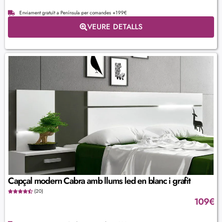
Enviament gratuït a Península per comandes +199€
VEURE DETALLS
Capçal modern Cabra amb llums led en blanc i grafit
(20)
109
€