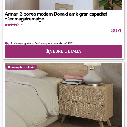
Armari 3 portes modern Donald amb gran capacitat
d'emmagatzematge
(7)
307
€
Enviament gratuït a Península per comandes +199€
VEURE DETALLS
Descompte exclusiu