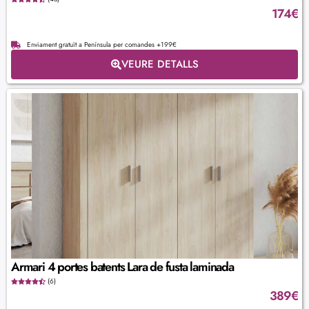
174
€
Enviament gratuït a Península per comandes +199€
VEURE DETALLS
Armari 4 portes batents Lara de fusta laminada
(6)
389
€