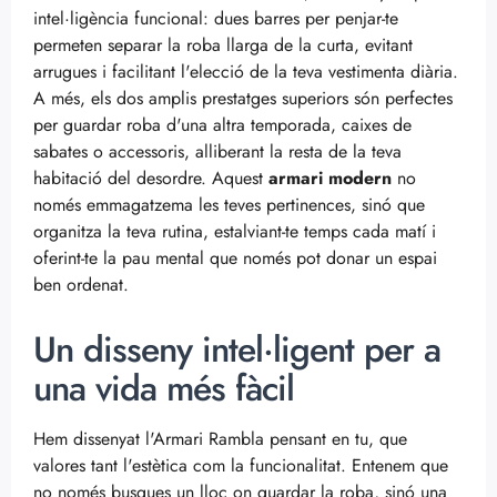
intel·ligència funcional: dues barres per penjar-te
permeten separar la roba llarga de la curta, evitant
arrugues i facilitant l'elecció de la teva vestimenta diària.
A més, els dos amplis prestatges superiors són perfectes
per guardar roba d'una altra temporada, caixes de
sabates o accessoris, alliberant la resta de la teva
habitació del desordre. Aquest
armari modern
no
només emmagatzema les teves pertinences, sinó que
organitza la teva rutina, estalviant-te temps cada matí i
oferint-te la pau mental que només pot donar un espai
ben ordenat.
Un disseny intel·ligent per a
una vida més fàcil
Hem dissenyat l'Armari Rambla pensant en tu, que
valores tant l'estètica com la funcionalitat. Entenem que
no només busques un lloc on guardar la roba, sinó una