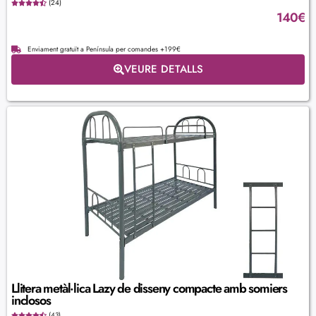
(24)
140
€
Enviament gratuït a Península per comandes +199€
VEURE DETALLS
Llitera metàl·lica Lazy de disseny compacte amb somiers
inclosos
(43)