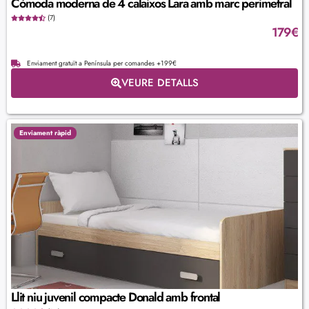
Còmoda moderna de 4 calaixos Lara amb marc perimetral
(7)
179
€
Enviament gratuït a Península per comandes +199€
VEURE DETALLS
Enviament ràpid
Llit niu juvenil compacte Donald amb frontal