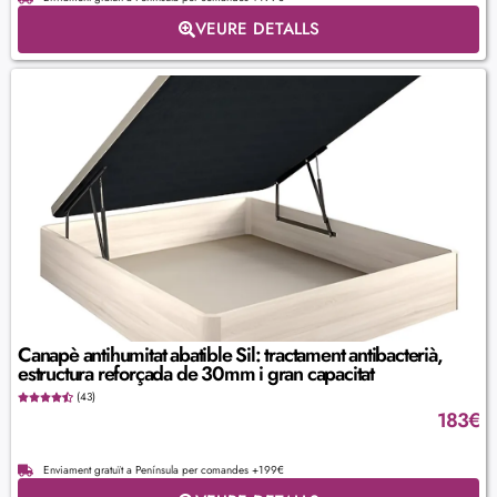
VEURE DETALLS
Canapè antihumitat abatible Sil: tractament antibacterià,
estructura reforçada de 30mm i gran capacitat
(43)
183
€
Enviament gratuït a Península per comandes +199€