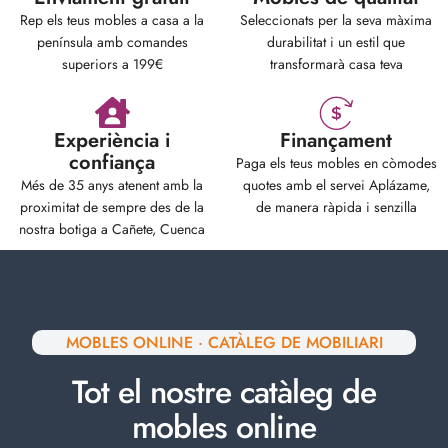
Rep els teus mobles a casa a la
Seleccionats per la seva màxima
península amb comandes
durabilitat i un estil que
superiors a 199€
transformarà casa teva
Experiència i
Finançament
confiança
Paga els teus mobles en còmodes
Més de 35 anys atenent amb la
quotes amb el servei Aplázame,
proximitat de sempre des de la
de manera ràpida i senzilla
nostra botiga a Cañete, Cuenca
MOBLES ONLINE · CATÀLEG DE MOBILIARI
Tot el nostre catàleg de
mobles online