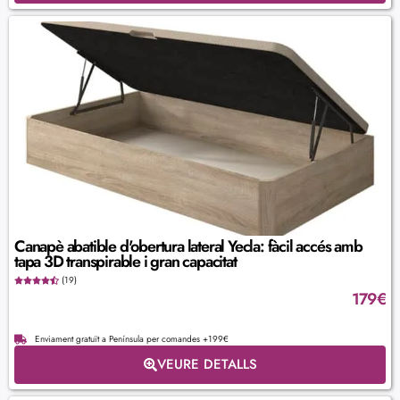
Canapè abatible d'obertura lateral Yecla: fàcil accés amb
tapa 3D transpirable i gran capacitat
(19)
179
€
Enviament gratuït a Península per comandes +199€
VEURE DETALLS