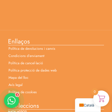
Enllaços
Política de devolucions i canvis
Anabel
Asesora venta
Condicions d’enviament
A
Lun-dom 9:00am-10pm
Política de cancel·lació
Política protecció de dades web
Merche
Atención al cliente
Mapa del lloc
M
Lun-Sáb 10:00am-20:00pm
Avís legal
0
Política de cookies
2
Español
Col·leccions
Català
MATALASSOS