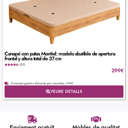
Canapé con patas Montiel: modelo abatible de apertura
frontal y altura total de 37 cm
(20)
299
€
Enviament gratuït a Península per comandes +199€
VEURE DETALLS
Enviament gratuït
Mobles de qualitat