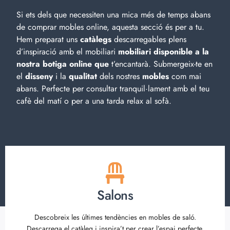
Si ets dels que necessiten una mica més de temps abans
de comprar mobles online, aquesta secció és per a tu.
Hem preparat uns
catàlegs
descarregables plens
d’inspiració amb el
mobiliari
mobiliari disponible a la
nostra botiga online que
t’encantarà. Submergeix-te en
el
disseny
i la
qualitat
dels nostres
mobles
com mai
abans. Perfecte per consultar tranquil·lament amb el teu
cafè del matí o per a una tarda relax al sofà.
Salons
Descobreix les últimes tendències en mobles de saló.
Descarrega el catàleg i inspira’t per crear l’espai perfecte.