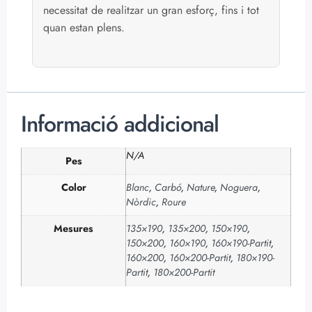
necessitat de realitzar un gran esforç, fins i tot
quan estan plens.
Informació addicional
N/A
Pes
Color
Blanc
,
Carbó
,
Nature
,
Noguera
,
Nòrdic
,
Roure
Mesures
135×190
,
135×200
,
150×190
,
150×200
,
160×190
,
160×190-Partit
,
160×200
,
160×200-Partit
,
180×190-
Partit
,
180×200-Partit