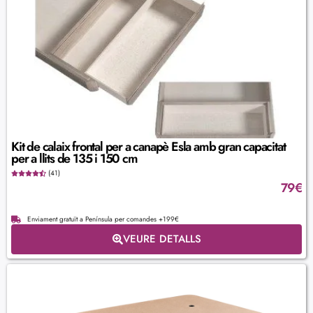
Kit de calaix frontal per a canapè Esla amb gran capacitat
per a llits de 135 i 150 cm
(41)
79
€
Enviament gratuït a Península per comandes +199€
VEURE DETALLS