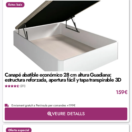
Estoc baix
Canapé abatible económico 28 cm altura Guadiana:
estructura reforzada, apertura fácil y tapa transpirable 3D
(21)
159
€
Enviament gratuït a Península per comandes +199€
VEURE DETALLS
Oferta especial