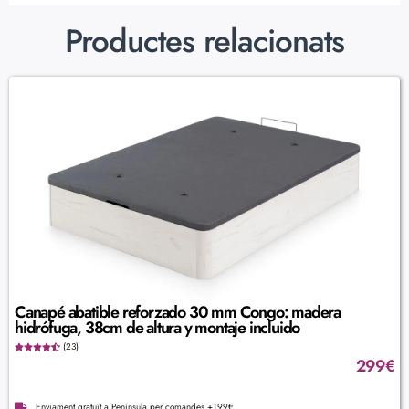
Productes relacionats
Canapé abatible reforzado 30 mm Congo: madera
hidrófuga, 38cm de altura y montaje incluido
(23)
299
€
Enviament gratuït a Península per comandes +199€