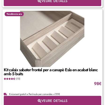
VEURE DETALLS
Tendència ara
Kit calaix sabater frontal per a canapè Esla en acabat blanc
amb 5 buits
(15)
98
€
Enviament gratuït a Península per comandes +199€
VEURE DETALLS