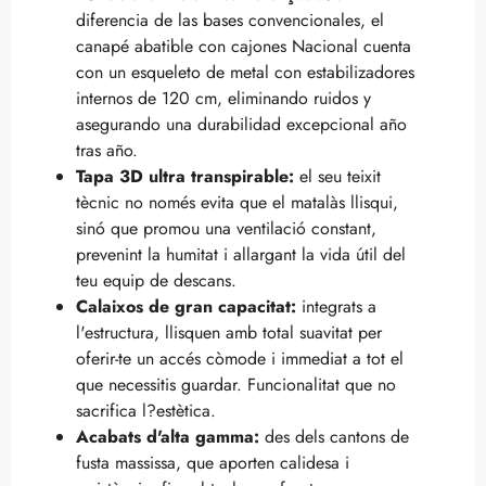
diferencia de las bases convencionales, el
canapé abatible con cajones Nacional cuenta
con un esqueleto de metal con estabilizadores
internos de 120 cm, eliminando ruidos y
asegurando una durabilidad excepcional año
tras año.
Tapa 3D ultra transpirable:
el seu teixit
tècnic no només evita que el matalàs llisqui,
sinó que promou una ventilació constant,
prevenint la humitat i allargant la vida útil del
teu equip de descans.
Calaixos de gran capacitat:
integrats a
l'estructura, llisquen amb total suavitat per
oferir-te un accés còmode i immediat a tot el
que necessitis guardar. Funcionalitat que no
sacrifica l?estètica.
Acabats d'alta gamma:
des dels cantons de
fusta massissa, que aporten calidesa i