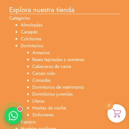
Explora nuestra tienda
Categorías
Almohadas
Canapés
Colchones
Dormitorios
Armarios
Anabel
Bases tapizadas y somieres
Asesora venta
A
Cabeceros de cama
Lun-dom 9:00am-10pm
Camas nido
Cómodas
Merche
Dormitorios de matrimonio
Atención al cliente
M
Dormitorios juveniles
Lun-Sáb 10:00am-20:00pm
Literas
0
Mesitas de noche
2
Sinfonieres
Espejos
Muebles auxiliares