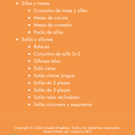
Sillas y mesas
Conjuntos de mesa y sillas
Mesas de cocina
Mesas de comedor
Packs de sillas
Sofás y sillones
Butacas
Conjuntos de sofá 3+2
Sillones relax
Sofá cama
Sofás chaise longue
Sofás de 2 plazas
Anabel
Sofás de 3 plazas
Asesora venta
A
Sofás relax reclinables
Lun-dom 9:00am-10pm
Sofás rinconera y esquineros
Merche
Atención al cliente
M
Lun-Sáb 10:00am-20:00pm
Copyright © 2024 Anabel Muebles, Todos los derechos reservados.
Desarrollado por Espacio SEO