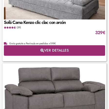
Sofá Cama Kenzo clic clac con arcón
(39)
329
€
Envío gratuito a Península en pedidos +199€
VER DETALLES