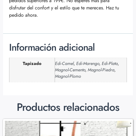
pedidos superiores a 199€. No esperes más para
disfrutar del confort y el estilo que te mereces. Haz tu
pedido ahora.
Información adicional
Tapizado
Edi-Camel
,
Edi-Marengo
,
Edi-Plata
,
Magnol-Cemento
,
Magnol-Piedra
,
Magnol-Plomo
Productos relacionados