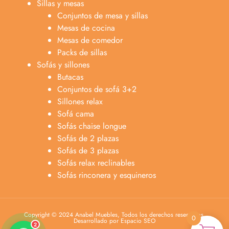
Sillas y mesas
Conjuntos de mesa y sillas
Mesas de cocina
Mesas de comedor
Packs de sillas
Sofás y sillones
Butacas
Conjuntos de sofá 3+2
Sillones relax
Sofá cama
Sofás chaise longue
Anabel
Sofás de 2 plazas
Asesora venta
A
Sofás de 3 plazas
Lun-dom 9:00am-10pm
Sofás relax reclinables
Sofás rinconera y esquineros
Merche
Atención al cliente
M
Lun-Sáb 10:00am-20:00pm
Copyright © 2024 Anabel Muebles, Todos los derechos reservados.
0
Desarrollado por Espacio SEO
2
Català