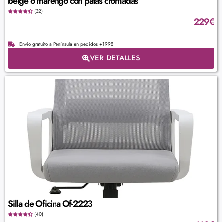
beige o marengo con patas cromadas
(32)
229
€
Envío gratuito a Península en pedidos +199€
VER DETALLES
Silla de Oficina Of-2223
(40)