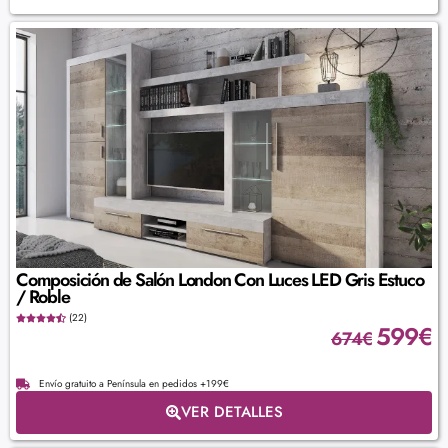
Composición de Salón London Con Luces LED Gris Estuco
/ Roble
(22)
599
€
674
€
Envío gratuito a Península en pedidos +199€
VER DETALLES