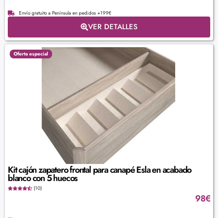
Envío gratuito a Península en pedidos +199€
VER DETALLES
Oferta especial
Kit cajón zapatero frontal para canapé Esla en acabado
blanco con 5 huecos
(10)
98
€