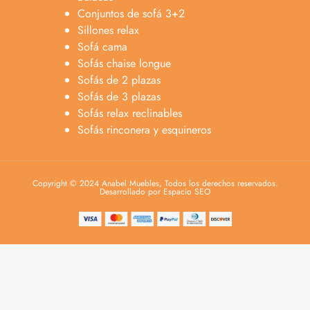
Conjuntos de sofá 3+2
Sillones relax
Sofá cama
Sofás chaise longue
Sofás de 2 plazas
Sofás de 3 plazas
Sofás relax reclinables
Sofás rinconera y esquineros
Copyright © 2024 Anabel Muebles, Todos los derechos reservados.
Desarrollado por Espacio SEO