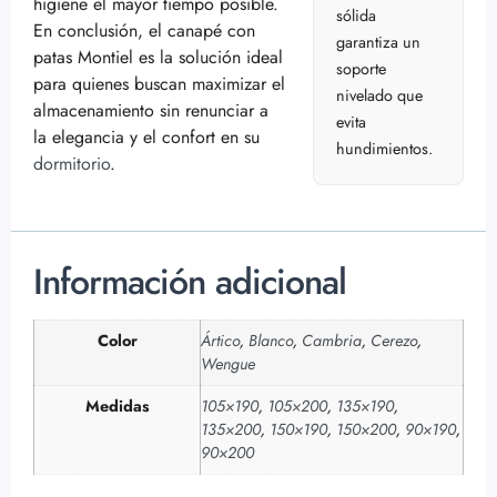
higiene el mayor tiempo posible.
sólida
En conclusión, el canapé con
garantiza un
patas Montiel es la solución ideal
soporte
para quienes buscan maximizar el
nivelado que
almacenamiento sin renunciar a
evita
la elegancia y el confort en su
hundimientos.
dormitorio
.
Información adicional
Color
Ártico
,
Blanco
,
Cambria
,
Cerezo
,
Wengue
Medidas
105×190
,
105×200
,
135×190
,
135×200
,
150×190
,
150×200
,
90×190
,
90×200